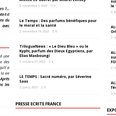
su
le 
novembre 3, 2023
0
urs ?…
a
e-t-il
ens du
Le Temps : Des parfums bénéfiques pour
le moral et la santé
, avec
AL
Or
novembre 14, 2022
0
m
TrilogueNews : « Le Dieu Bleu » ou le
Kyphi, parfum des Dieux Egyptiens, par
AL
Elias Masboungi
ré une
su
FO
ce des
octobre 27, 2022
0
u’il a
m
la vie
LE TEMPS : Sacré numéro, par Séverine
.
Après
Saas
AL
ns les
fé
juin 2, 2021
0
f
PRESSE ECRITE FRANCE
EXP