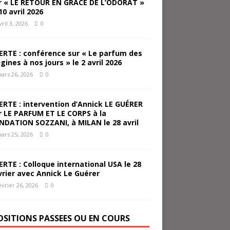
r « LE RETOUR EN GRACE DE L’ODORAT »
10 avril 2026
vril 3, 2026
0
ERTE : conférence sur « Le parfum des
igines à nos jours » le 2 avril 2026
ars 26, 2026
0
ERTE : intervention d’Annick LE GUÉRER
r LE PARFUM ET LE CORPS à la
NDATION SOZZANI, à MILAN le 28 avril
ars 25, 2026
0
ERTE : Colloque international USA le 28
vrier avec Annick Le Guérer
évrier 26, 2026
0
OSITIONS PASSEES OU EN COURS