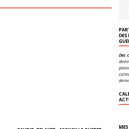
PAR
DES
GUE
Des c
dest
passi
curi
derni
CAL
ACT
MES