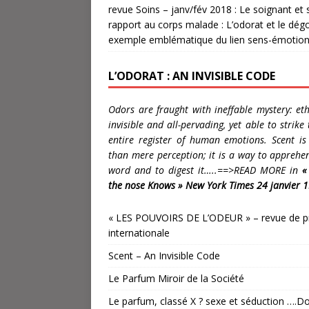
revue Soins – janv/fév 2018 : Le soignant et
rapport au corps malade : L’odorat et le dég
exemple emblématique du lien sens-émotion
L’ODORAT : AN INVISIBLE CODE
Odors are fraught with ineffable mystery: eth
invisible and all-pervading, yet able to strike 
entire register of human emotions. Scent i
than mere perception; it is a way to apprehe
word and to digest it…..==>READ MORE in
«
the nose Knows » New York Times 24 janvier 
« LES POUVOIRS DE L’ODEUR » – revue de p
internationale
Scent – An Invisible Code
Le Parfum Miroir de la Société
Le parfum, classé X ? sexe et séduction ….Do