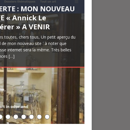
ERTE : MON NOUVEAU
nick Le Guérer : Who’s
ERTE : conférence le
OTOS suite
erte : intervention
ERTE : conférence sur
ERTE : intervention
 Parisien Week-End :
ERTE : Colloque
GARO MADAME :
nick Le Guérer aux
rsion Femina : Un air
nversations sous
NGRES 2025 NEZ en
ERTE : Livre édition
ERTE : A paraitre
LON ESXENCE : video
MINA : Bien-être « A
OUTER : « Pourquoi
 MONDE : « Les
ERTE : Conférence
ERTE : Conférence
OP : « La magie des
FIGARO : Le pirate, le
vue Phytothérapie
O ADO : L’odorat, une
ERTE : série de podcast
antes et Santé mai 24 :
BUM PHOTO : Salon
europa’s Olfactory
TE « Annick Le
o in France
 mai à Grasse « LA
tervention d’Annick Le
Annick Le Guérer sur
Le parfum des Origines
Annick LE GUÉRER sur
s parfums uniques en
ternational USA le 28
agrances d’un discours
A le 28 février 2026 :
 FÊTE par Monique Le
arbre 28 octobre 2025 :
RBE à la REUNION :
ponais « The scent of
ochainement « THE
 la conférence
us les bains de
mmes-nous attirés par
lodies olfactives de
L’Égypte berceau de la
Annick Le Guérer à FES
eurs, sentir c’est
uturier et le parfum
ropéenne : La parfum,
faire de goût par Lola
SouveNEZ-vous » –
and les parfums
XENCE du 8 mars
orytelling Toolkit
érer » A VENIR
NCTION
érer au « PARIS
LE RETOUR EN GRACE
os jours » le 2 avril
 PARFUM ET LE CORPS
ur genre par Airy
vrier avec Annick Le
oureux par Laurence
nférence « Le
lédec
nférence et table
nférences et ateliers
pan »
NSES AND MEMORY »
Annick Le Guérer
ntes ! par Jessica
s parfums ? »
minique Ropion » par
rfumerie » le 28
 MAROC le 15
re » par Suzi Vieira
 succès par Margaux
 voix et la musique
os
outer les premiers
ignaient par Sophie
nférence « Retour des
ropa is a European research project
ÉRAPEUTIQUE DES
RFUME WEEK »
 L’ODORAT » le 10 avril
26
la FONDATION
BRY
érer
rat
iomphe des
nde avec Annick Le
itions Vernon Press
L’ODORAT, LE SENS DU
ache-Gorse
émission du 12
onel Paillès
vembre au
vembre 2024, festival
ehl
isodes
nsa
rfums qui soignent »
 bundles expertise in sensory mining and
s toutes, chers tous, Un petit aperçu du
ir de FÊTE par Monique Le Dolédec
rrière chaque odeur se cache une
magie des odeurs, sentir c’est vivre » par
thérapie Européenne n° 141 juillet/août
rogramme du n°253 de GEO Ado : Notre
tory heritage. We develop novel methods
VANDES »
26
ZZANI, à MILAN le 28
ilosophies
érer
TUR »
cembre Radio RCF 10h
xembourg
L’olive au coeur »
r annick Le Guérer
l de mon nouveau site : à noter que
ses et joyeux, les nouveaux sillages
ire, une mémoire, une culture, un vecteur
Vieira Le pouvoir des odeurs. Nous
: Recherche : La parfum, la voix et la
te sur ces odeurs qui nous ravissent ou
 avril à 10h30 : intervention d’Annick le
avril 2026 à 14h30 : conférence sur « LE
arisien Week-End : Tendance – Des
e 28 février 2026 : Conférence d’Annick
GRANCES D’UN DISCOURS AMOUREUX
thésie auditive-olfactive, métaphore et
us les bains DE PLANTES ! PAR JESSICA
ion du 23 novembre 2024 Les mélodies
tember 2024 – N°24891 Le pirate, le
rat est un sens souvent négligé. Un sens
d les parfums soignaient par Sophie
llect information about smell from
[…]
esse internet sera la même. Très belles
ent à sortir et à s’amuser. Tous les
ntité : un patrimoine à préserver et à
ns chaque fois que nous inspirons, soit
ue dans la thérapeutique par Annick Le
 dégoûtent par Lola Cros. Rencontre
il
nsualistes…. »
er sur « LE RETOUR EN GRACE DE
UM DES ORIGINES À NOS JOURS » à
ums uniques en leur genre par Airy AUBRY
uérer à 12h : «LE TRIOMPHE DES
ARFUMER EN ACCORD AVEC SON
ire/Auditory-Olfactory Synesthesia,
HE-GORSE Le bain est de retour ! Au
ctives de Dominique Ropion Créateur de
rier et le parfum du succès par Margaux
st souvent perçu comme primitif, animal,
 Prévenir et soigner les maladies grâce
8 mai à 16h, conférence « LA FONCTION
 avril à 10h30 : intervention d’Annick le
rence : Le retour des parfums qui
lon ESXENCE qui s’est tenu à Milan en
k Le Guérer en direct dans l‘émission « Je
8 novembre 2024 à 20h : Conférence
ival « OLIVE AU COEUR » du 14 au 20
N ESXENCE MILAN : le 8 mars à 12h.
nces
ets pour que
smettre. » Conférence
00 fois
rer
 Annick
[…]
[…]
[…]
[…]
[…]
ORAT et ses APPLICATIONS » dans le
T, Salle Edmond Michelet Allée Félix
ues dans les années 1990, les
OSOPHIES SENSUALISTES ET LA
REUX ET VICE VERSA ? ENTRE
phore, and Memory by Annick Le Guérer
aux fleurs… Pas vraiment écologique ? Ce
s succès intemporels pour Yves Saint
 Johnny Depp. Les yeux passés au khôl,
futile… Et pourtant il est bien plus… Il
effluves parfumés des aromatiques, des
APEUTIQUE DES LAVANDES » à L’ASFO
er sur « LE RETOUR EN GRACE DE
nent par Annick Le Guérer Note
e du 19 au 22 février 2025, conférence
 donc j’agis », demain jeudi 12
nick Le Guérer « L ‘ ÉGYPTE BERCEAU DE
mbre 2022 Conférence d’Annick Le
e conférence « RETOUR DES PARFUMS
i 28 mars à 11h : Intervention du Dr.
e 28 février 2026 : Conférence d’Annick
e de l’évènement
sineau. Contact
rances unisexes se démocratisent.
FUSION DES CONTENANTS PARFUMES
EURS MIXTES ET SILLAGES
 THE SENSES AND MEMORY » Editions
nt, Lancôme ou Frédéric Malle, le
s
es venues d’Orient : cette pratique
]
[…]
[…]
[…]
[…]
[…]
[…]
AROM 48, avenue Riou Blanquet –
ORAT et ses APPLICATIONS » dans le
ention d’Annick Le Guérer. La crise
ick Le Guérer le 21 février à 12h30
mbre de 10h à 11h autour du thème
ARFUMERIE » au Cercle Munster au
er, vendredi 15 novembre Pour sa
SOIGNENT « sera accompagnée de
[…]
ck LE GUÉRER sur « LE PARFUM ET LE
uérer : « LE TRIOMPHE DES
PTUEUX, DÉCRYPTAGE DE CES
on Press RESUME Quel est le
…]
[…]
0 GRASSE – France – 04
e de l’évènement
aire a fait apparaître de nouveaux
urquoi sommes-nous attirés
mbourg 5-7 Rue
ème édition, « l’Olive au Cœur
ums anciens évoqués par le
[…]
[…]
[…]
[…]
[…]
[…]
[…]
S » à la FONDATION SOZZANI à
OSOPHIES SENSUALISTES ET LA
VELLES
[…]
N, Via
FUSION DES CONTENANTS PARFUMES
[…]
VIIIe SIECLE »
[…]