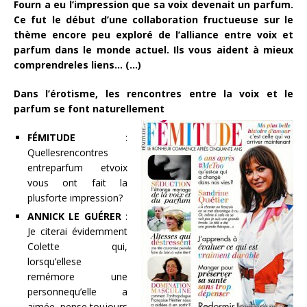
Fourn a eu l’impression que sa voix devenait un parfum.
Ce fut le début d’une collaboration fructueuse sur le
thème encore peu exploré de l’alliance entre voix et
parfum dans le monde actuel. Ils vous aident à mieux
comprendreles liens… (…)
Dans l’érotisme, les rencontres entre la voix et le
parfum
se font naturellement
FÉMITUDE
:
Quellesrencontres
entreparfum etvoix
vous ont fait la
plusforte impression?
ANNICK LE GUÉRER
:
Je citerai évidemment
Colette qui,
lorsqu’ellese
remémore une
personnequ’elle a
aimée, pense toujours