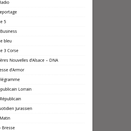
Radio
reportage
e 5
Business
e bleu
e 3 Corse
ères Nouvelles d’Alsace – DNA
esse d’Armor
élégramme
publicain Lorrain
 Républicain
otidien Jurassien
Matin
o Bresse