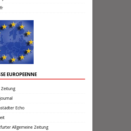
fr
SSE EUROPEENNE
 Zeitung
journal
städter Echo
eit
furter Allgemeine Zeitung