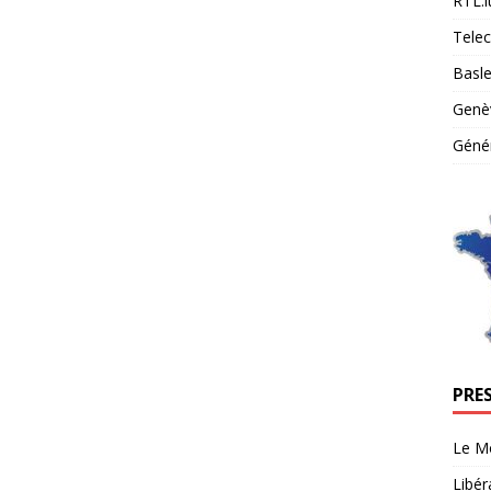
RTL.l
Tele
Basle
Genè
Génér
PRE
Le M
Libér