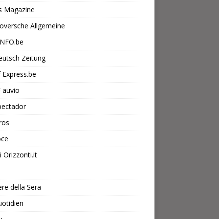
s Magazine
oversche Allgemeine
INFO.be
eutsch Zeitung
f Express.be
 auvio
pectador
ros
oce
 Orizzonti.it
ere della Sera
otidien