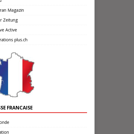
u
cran Magazin
r Zeitung
ve Active
ations plus.ch
SSE FRANCAISE
onde
ation