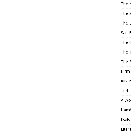
The 
The 
The 
San F
The 
The 
The 
Birm
Kirku
Turtl
A Wo
Ham
Daily
Liter