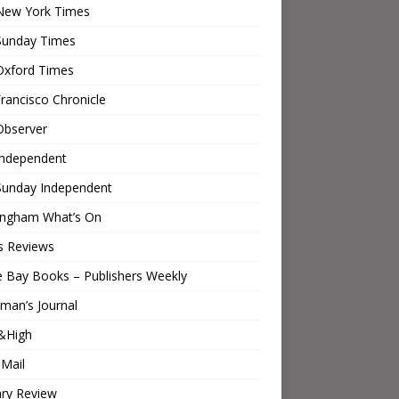
New York Times
Sunday Times
Oxford Times
rancisco Chronicle
Observer
Independent
Sunday Independent
ingham What’s On
s Reviews
e Bay Books – Publishers Weekly
man’s Journal
&High
 Mail
ary Review