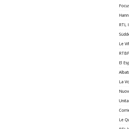
Focu
Hann
RTL 
Südd
Le Vi
RTBF
El Es
Albat
La V
Nuovi
Unita
Corri
Le Qu