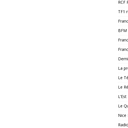
RCF 
TF1 
Franc
BFM 
Franc
Franc
Derni
La pr
Le T
Le Ré
L’Est
Le Qu
Nice 
Radi