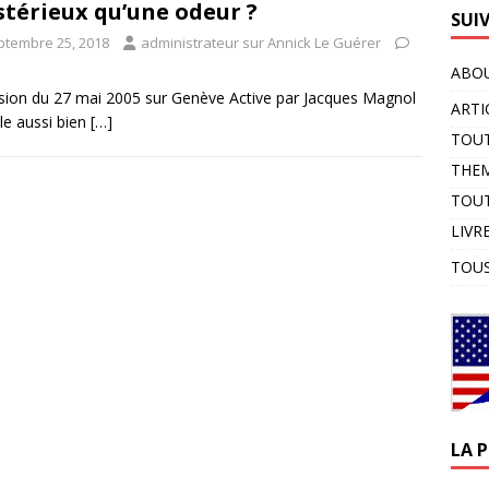
térieux qu’une odeur ?
SUI
ptembre 25, 2018
administrateur sur Annick Le Guérer
ABOU
ssion du 27 mai 2005 sur Genève Active par Jacques Magnol
ARTI
le aussi bien
[…]
TOUT
THE
TOUT
LIVR
TOUS
LA 