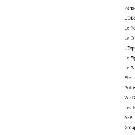
Pari
L’OB
Le Po
La Cr
L’Exp
Le Fi
Le Pa
Elle
Politi
We D
Les I
AFP 
Grou