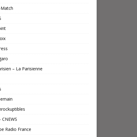
s-Match
S
int
oix
ress
garo
risien – La Parisienne
s
emain
nrockuptibles
– CNEWS
pe Radio France