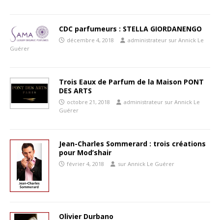
CDC parfumeurs : STELLA GIORDANENGO
décembre 4, 2018
administrateur sur Annick Le
Guérer
Trois Eaux de Parfum de la Maison PONT
DES ARTS
octobre 21, 2018
administrateur sur Annick Le
Guérer
Jean-Charles Sommerard : trois créations
pour Mod’shair
février 4, 2018
sur Annick Le Guérer
Olivier Durbano