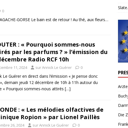
Slate.
0
AGACHE-GORSE Le bain est de retour ! Au thé, aux fleurs…
UTER : « Pourquoi sommes-nous
irés par les parfums ? » l’émission du
décembre Radio RCF 10h
cembre 11, 2024
sur Annick Le Guérer
0
PRE
k Le Guérer en direct dans l‘émission « Je pense donc
s », demain jeudi 12 décembre de 10h à 11h autour du
Arzte
e « Pourquoi sommes-nous attirés
[…]
Buch
Darm
ONDE : « Les mélodies olfactives de
Die Z
nique Ropion » par Lionel Paillès
Frank
mbre 26, 2024
sur Annick Le Guérer
0