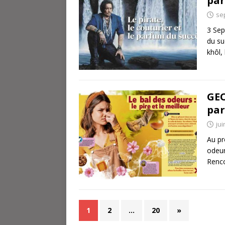
par
se
3 Sep
du su
khôl,
GEO
par
jui
Au pr
odeur
Renco
1
2
…
20
»