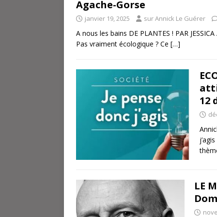
Agache-Gorse
janvier 19, 2025
sur Annick Le Guérer
A nous les bains DE PLANTES ! PAR JESSICA 
Pas vraiment écologique ? Ce
[…]
ECO
att
12 
dé
Annic
j’agi
thèm
LE M
Domi
nove