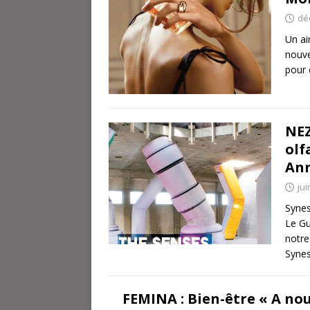
dé
Un ai
nouve
pour
NEZ
olf
Ann
jui
Synes
Le Gu
notre
Synes
FEMINA : Bien-être « A nous