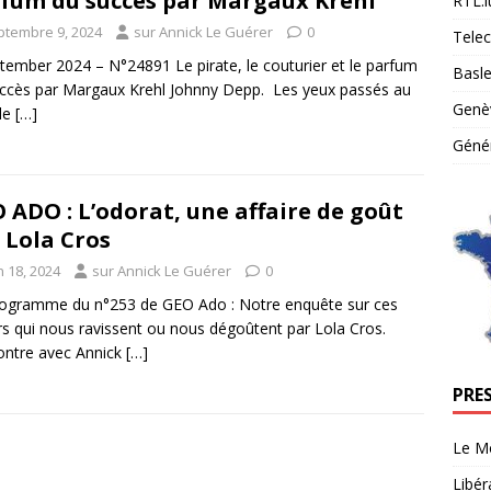
fum du succès par Margaux Krehl
RTL.l
ptembre 9, 2024
sur Annick Le Guérer
0
Tele
tember 2024 – N°24891 Le pirate, le couturier et le parfum
Basle
ccès par Margaux Krehl Johnny Depp. Les yeux passés au
Genè
 le
[…]
Génér
 ADO : L’odorat, une affaire de goût
 Lola Cros
n 18, 2024
sur Annick Le Guérer
0
ogramme du n°253 de GEO Ado : Notre enquête sur ces
s qui nous ravissent ou nous dégoûtent par Lola Cros.
ntre avec Annick
[…]
PRE
Le M
Libér