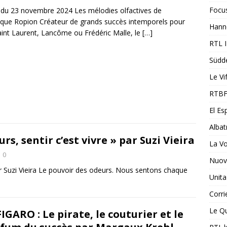
Focu
n du 23 novembre 2024 Les mélodies olfactives de
que Ropion Créateur de grands succès intemporels pour
Hann
int Laurent, Lancôme ou Frédéric Malle, le
[…]
RTL 
Südd
Le Vi
RTBF
El Es
Albat
s, sentir c’est vivre » par Suzi Vieira
La V
0
Nuovi
par Suzi Vieira Le pouvoir des odeurs. Nous sentons chaque
Unita
Corri
Le Qu
FIGARO : Le pirate, le couturier et le