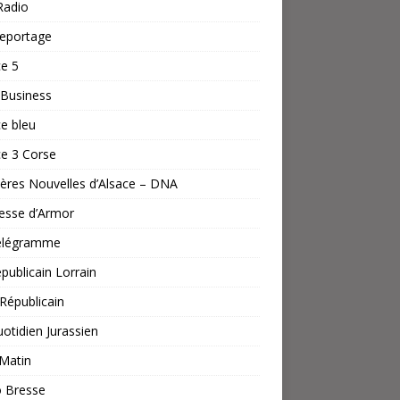
Radio
reportage
e 5
Business
e bleu
e 3 Corse
ères Nouvelles d’Alsace – DNA
esse d’Armor
élégramme
publicain Lorrain
 Républicain
otidien Jurassien
Matin
o Bresse