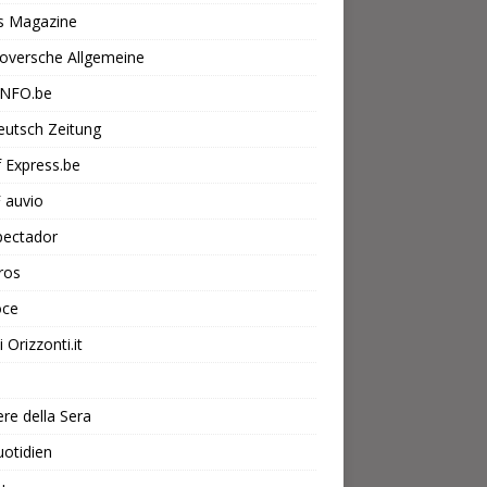
s Magazine
oversche Allgemeine
INFO.be
eutsch Zeitung
f Express.be
 auvio
pectador
ros
oce
 Orizzonti.it
ere della Sera
otidien