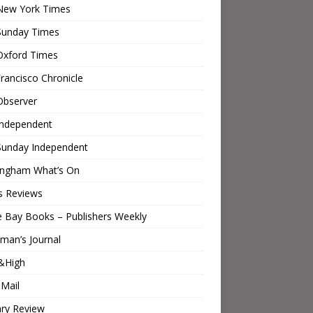
New York Times
Sunday Times
Oxford Times
rancisco Chronicle
Observer
Independent
Sunday Independent
ingham What’s On
s Reviews
e Bay Books – Publishers Weekly
man’s Journal
&High
 Mail
ary Review