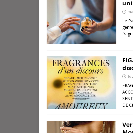
uni
ma
Le Pa
genre
fragr
FIG
dis
fév
FRAG
ACCO
SENT
DE C
Ver
Mon