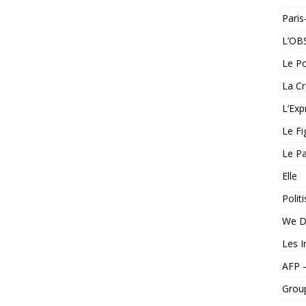
Pari
L’OB
Le Po
La Cr
L’Exp
Le Fi
Le Pa
Elle
Politi
We D
Les I
AFP 
Grou