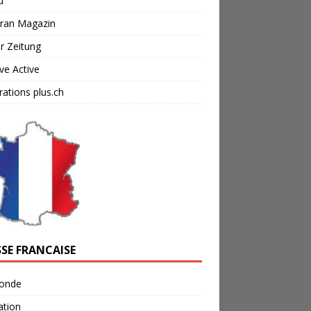
u
cran Magazin
r Zeitung
ve Active
ations plus.ch
SSE FRANCAISE
onde
ation