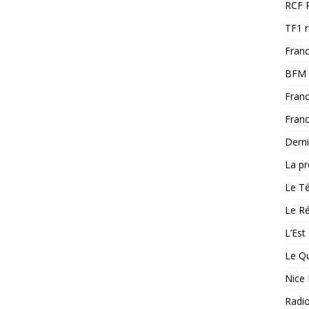
RCF 
TF1 
Franc
BFM 
Franc
Franc
Derni
La pr
Le T
Le Ré
L’Est
Le Qu
Nice 
Radi