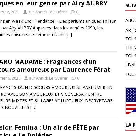
ques en leur genre par Airy AUBRY
SUI
rs 12, 2026
sur Annick Le Guérer
0
ABOU
risien Week-End : Tendance – Des parfums uniques en leur
 par Airy AUBRY Apparues dans les années 1990, les
ARTI
ances unisexes se démocratisent.
[…]
TOUT
THE
TOUT
ARO MADAME : Fragrances d’un
LIVR
cours amoureux par Laurence Férat
TOUS
rier 6, 2026
sur Annick Le Guérer
0
RANCES D’UN DISCOURS AMOUREUX SE PARFUMER EN
RD AVEC SON AMOUREUX ET VICE VERSA ? ENTRE
EURS MIXTES ET SILLAGES VOLUPTUEUX, DÉCRYPTAGE
ES NOUVELLES
[…]
LA 
sion Femina : Un air de FÊTE par
ique Le Dolédec