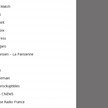
s-Match
S
int
oix
ress
garo
risien – La Parisienne
s
emain
nrockuptibles
– CNEWS
pe Radio France