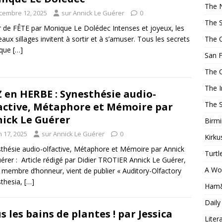
The 
cembre 12, 2025
sur Annick Le Guérer
0
The 
r de FÊTE par Monique Le Dolédec Intenses et joyeux, les
The 
aux sillages invitent à sortir et à s’amuser. Tous les secrets
 que
[…]
San F
The 
The 
 en HERBE : Synesthésie audio-
The 
active, Métaphore et Mémoire par
ick Le Guérer
Birm
n 17, 2025
sur Annick Le Guérer
0
Kirku
thésie audio-olfactive, Métaphore et Mémoire par Annick
Turtl
érer : Article rédigé par Didier TROTIER Annick Le Guérer,
A Wo
 membre d’honneur, vient de publier « Auditory-Olfactory
thesia,
[…]
Ham
Daily
 les bains de plantes ! par Jessica
Liter