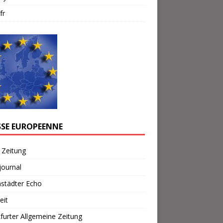
fr
SSE EUROPEENNE
 Zeitung
journal
städter Echo
eit
furter Allgemeine Zeitung