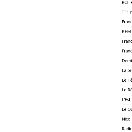
RCF 
TF1 
Franc
BFM 
Franc
Franc
Derni
La pr
Le T
Le Ré
L’Est
Le Qu
Nice 
Radi