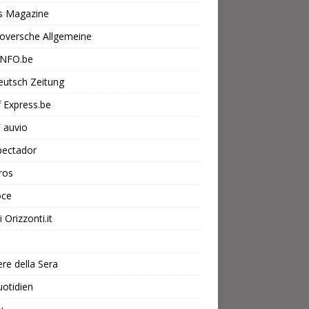
s Magazine
oversche Allgemeine
INFO.be
eutsch Zeitung
f Express.be
 auvio
pectador
ros
oce
 Orizzonti.it
ere della Sera
otidien