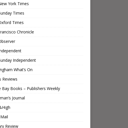
New York Times
Sunday Times
Oxford Times
rancisco Chronicle
Observer
Independent
Sunday Independent
ingham What’s On
s Reviews
e Bay Books – Publishers Weekly
man’s Journal
&High
 Mail
ary Review