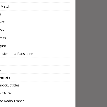
s-Match
S
int
oix
ress
garo
risien – La Parisienne
s
emain
nrockuptibles
– CNEWS
pe Radio France