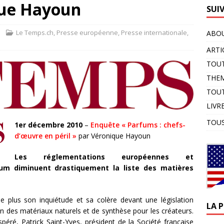
ique Hayoun
SUI
Le Temps.ch
,
Presse européenne
,
Presse internationale
,
ABOU
ARTI
TOUT
THE
TOUT
LIVR
TOUS
1er décembre 2010
–
Enquête « Parfums : chefs-
d’œuvre en péril »
par Véronique Hayoun
Les réglementations européennes et
rfum diminuent drastiquement la liste des matières
 plus son inquiétude et sa colère devant une législation
LA 
ion des matériaux naturels et de synthèse pour les créateurs.
éré, Patrick Saint-Yves, président de la Société française