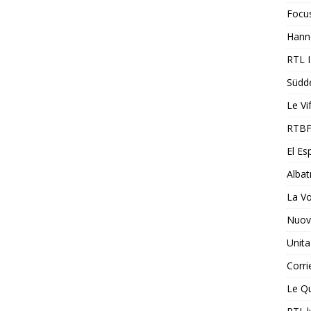
Focu
Hann
RTL 
Südd
Le Vi
RTBF
El Es
Albat
La V
Nuovi
Unita
Corri
Le Qu