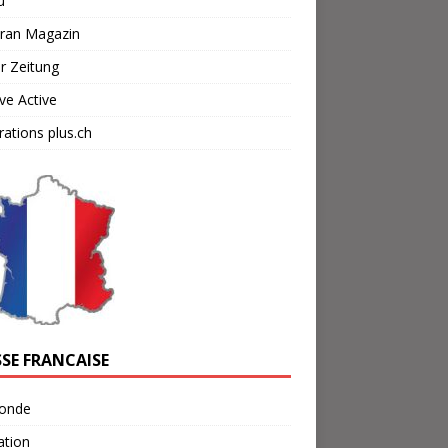
u
cran Magazin
r Zeitung
ve Active
ations plus.ch
SSE FRANCAISE
onde
ation