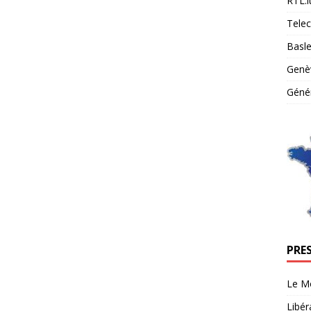
RTL.l
Tele
Basle
Genè
Génér
PRE
Le M
Libér