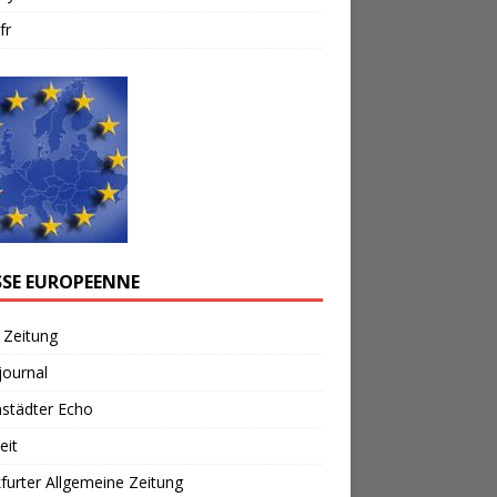
fr
SSE EUROPEENNE
 Zeitung
journal
städter Echo
eit
furter Allgemeine Zeitung