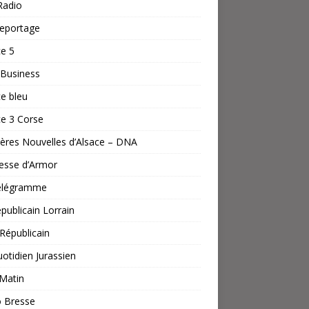
Radio
reportage
e 5
Business
e bleu
e 3 Corse
ères Nouvelles d’Alsace – DNA
esse d’Armor
élégramme
publicain Lorrain
 Républicain
otidien Jurassien
Matin
o Bresse