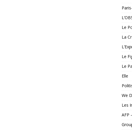
Pari
L’OB
Le Po
La Cr
L’Exp
Le Fi
Le Pa
Elle
Politi
We D
Les I
AFP 
Grou