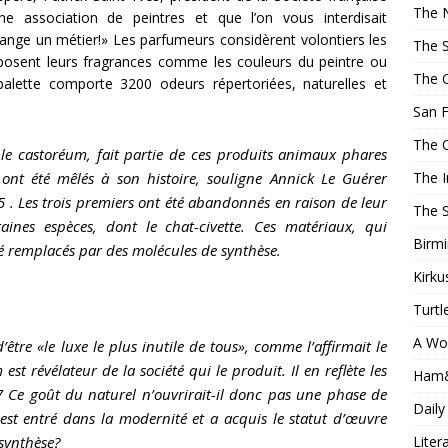
The 
ne association de peintres et que l’on vous interdisait
hange un métier!» Les parfumeurs considèrent volontiers les
The 
posent leurs fragrances comme les couleurs du peintre ou
The 
palette comporte 3200 odeurs répertoriées, naturelles et
San F
The 
t le castoréum, fait partie de ces produits animaux phares
The 
 ont été mêlés à son histoire, souligne Annick Le Guérer
5
. Les trois premiers ont été abandonnés en raison de leur
The 
aines espèces, dont le chat-civette. Ces matériaux, qui
Birm
té remplacés par des molécules de synthèse.
Kirku
Turtl
A Wo
être «le luxe le plus inutile de tous», comme l’affirmait le
 est révélateur de la société qui le produit. Il en reflète les
Ham
17 Ce goût du naturel n’ouvrirait-il donc pas une phase de
Daily
 est entré dans la modernité et a acquis le statut d’œuvre
Liter
 synthèse?