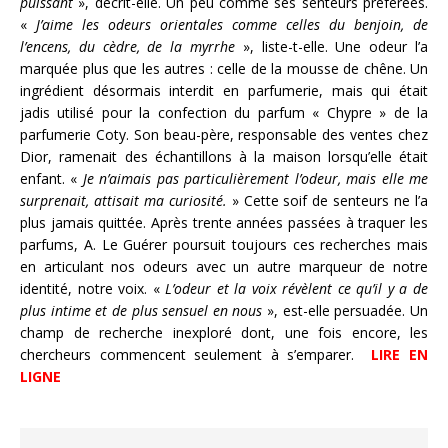
puissant
», décrit-elle. Un peu comme ses senteurs préférées.
«
J’aime les odeurs orientales comme celles du benjoin, de
l’encens, du cèdre, de la myrrhe
», liste-t-elle. Une odeur l’a
marquée plus que les autres : celle de la mousse de chêne. Un
ingrédient désormais interdit en parfumerie, mais qui était
jadis utilisé pour la confection du parfum « Chypre » de la
parfumerie Coty. Son beau-père, responsable des ventes chez
Dior, ramenait des échantillons à la maison lorsqu’elle était
enfant. «
Je n’aimais pas particulièrement l’odeur, mais elle me
surprenait, attisait ma curiosité.
» Cette soif de senteurs ne l’a
plus jamais quittée. Après trente années passées à traquer les
parfums, A. Le Guérer poursuit toujours ces recherches mais
en articulant nos odeurs avec un autre marqueur de notre
identité, notre voix. «
L’odeur et la voix révèlent ce qu’il y a de
plus intime et de plus sensuel en nous
», est-elle persuadée. Un
champ de recherche inexploré dont, une fois encore, les
chercheurs commencent seulement à s’emparer.
LIRE EN
LIGNE