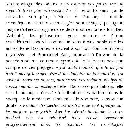
l’anthropologie des odeurs. «
Tu n’aurais pas pu trouver un
sujet de thèse plus intéressant ?
», lui répondra sans grande
conviction son père, médecin. À l’époque, le monde
scientifique ne s’enthousiasmait gère pour ce sujet, qu’il jugeait
indigne d’intérêt. L’origine de ce désamour remonte à loin. Dès
l’Antiquité, les philosophes grecs Aristote et Platon
considéraient l’odorat comme un sens moins noble que les
autres. René Descartes le décrivit à son tour comme un sens
«
grossier
» et Emmanuel Kant, pourtant à l’origine de la
pensée moderne, comme «
ingrat
». A. Le Guérer n’a pas tenu
compte de ces préjugés. «
J’ai voulu montrer que le parfum
n’était pas qu’un sujet réservé au domaine de la séduction. J’ai
voulu lui redonner du sens, qu’il ne soit pas réduit à un objet de
consommation
», explique-t-elle. Dans ses publications, elle
s’est beaucoup intéressée à l’utilisation des parfums dans le
champ de la médecine. L’influence de son père, sans aucun
doute. «
Pendant des siècles, les médecins se sont appuyés sur
les parfums pour guérir. Avec l’arrivée de la chimie, le corps
médical s’en est détourné mais ceux-ci reviennent
progressivement dans les hôpitaux. Les neurologues