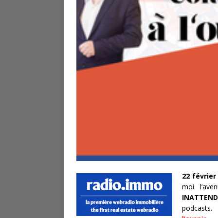
22 février
moi l’ave
INATTEND
podcas