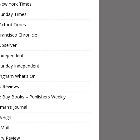
New York Times
Sunday Times
Oxford Times
rancisco Chronicle
Observer
Independent
Sunday Independent
ingham What’s On
s Reviews
e Bay Books – Publishers Weekly
man’s Journal
&High
 Mail
ary Review