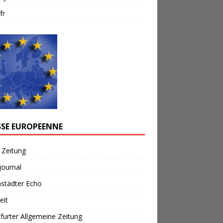
fr
SSE EUROPEENNE
 Zeitung
journal
städter Echo
eit
furter Allgemeine Zeitung