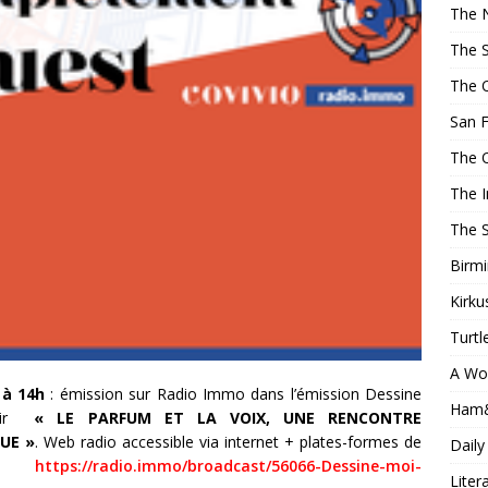
The 
The 
The 
San F
The 
The 
The 
Birm
Kirku
Turtl
A Wo
 à 14h
: émission sur Radio Immo dans l’émission Dessine
Ham
nir
« LE PARFUM ET LA VOIX, UNE RENCONTRE
UE »
. Web radio accessible via internet + plates-formes de
Daily
ts.
h
ttps://radio.immo/broadcast/56066-Dessine-moi-
Liter