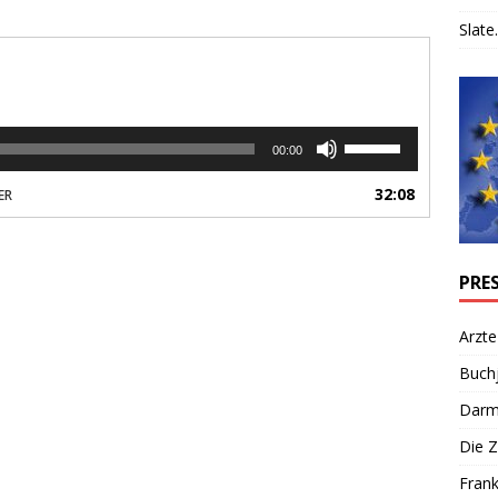
Slate.
Utilisez
00:00
les
flèches
32:08
ER
haut/bas
pour
augmenter
ou
PRE
diminuer
le
Arzte
volume.
Buch
Darm
Die Z
Frank