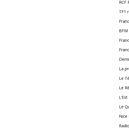
RCF 
TF1 
Franc
BFM 
Franc
Franc
Derni
La pr
Le T
Le Ré
L’Est
Le Qu
Nice 
Radi