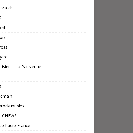
s-Match
S
int
oix
ress
garo
risien – La Parisienne
s
emain
nrockuptibles
– CNEWS
pe Radio France