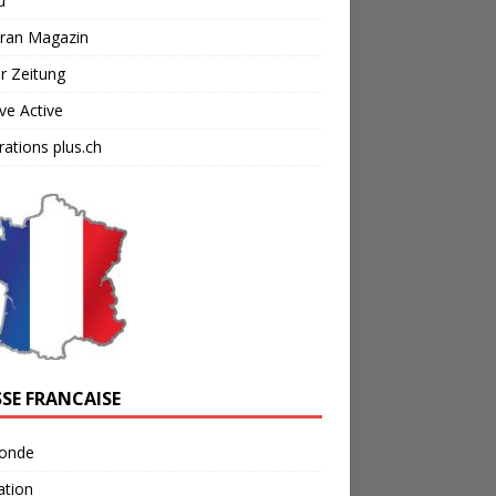
u
cran Magazin
r Zeitung
ve Active
ations plus.ch
SSE FRANCAISE
onde
ation