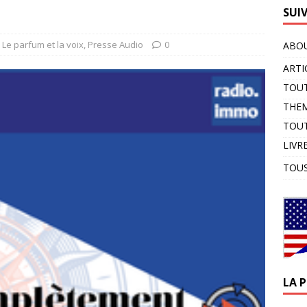
SUI
Le parfum et la voix
,
Presse Audio
0
ABOU
ARTI
TOUT
THE
TOUT
LIVR
TOUS
LA 