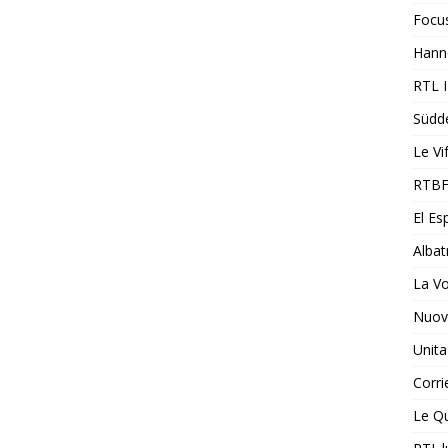
Focu
Hann
RTL 
Südd
Le Vi
RTBF
El Es
Albat
La V
Nuovi
Unita
Corri
Le Qu