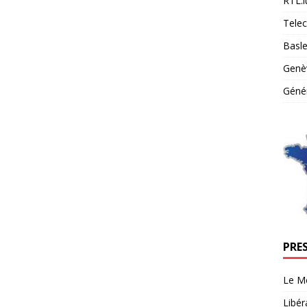
RTL.l
Tele
Basle
Genè
Génér
PRE
Le M
Libér