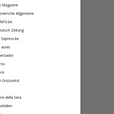
s Magazine
oversche Allgemeine
INFO.be
eutsch Zeitung
f Express.be
 auvio
pectador
ros
oce
 Orizzonti.it
ere della Sera
otidien