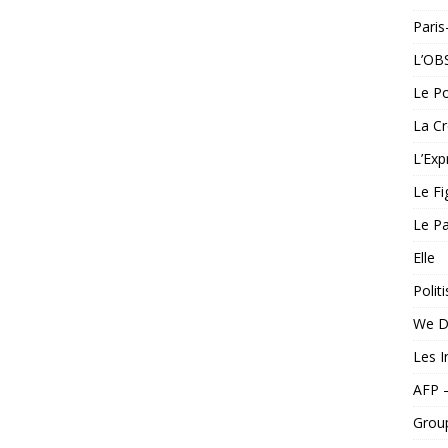
Pari
L’OB
Le Po
La Cr
L’Exp
Le Fi
Le Pa
Elle
Politi
We D
Les I
AFP 
Grou