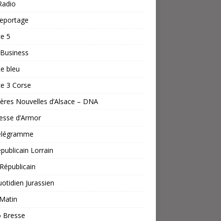
Radio
reportage
e 5
Business
e bleu
e 3 Corse
ères Nouvelles d’Alsace – DNA
esse d’Armor
élégramme
publicain Lorrain
 Républicain
otidien Jurassien
Matin
o Bresse