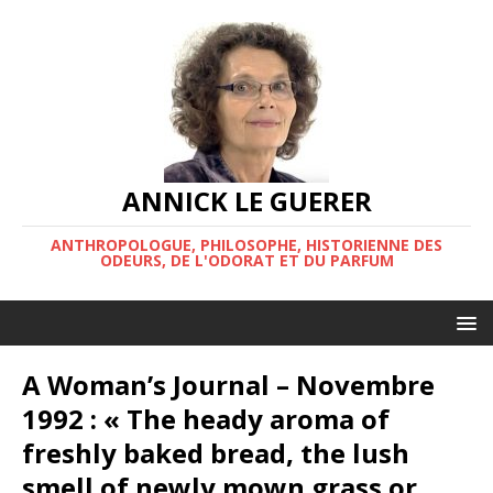
ANNICK LE GUERER
ANTHROPOLOGUE, PHILOSOPHE, HISTORIENNE DES
ODEURS, DE L'ODORAT ET DU PARFUM
A Woman’s Journal – Novembre
1992 : « The heady aroma of
freshly baked bread, the lush
smell of newly mown grass or